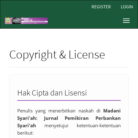
Main
REGISTER
LOGIN
Navigation
Main
Toggl
Content
navig
Sidebar
Copyright & License
Hak Cipta dan Lisensi
Penulis yang menerbitkan naskah di
Madani
Syari'ah: Jurnal Pemikiran Perbankan
Syari'ah
menyetujui ketentuan-ketentuan
berikut: