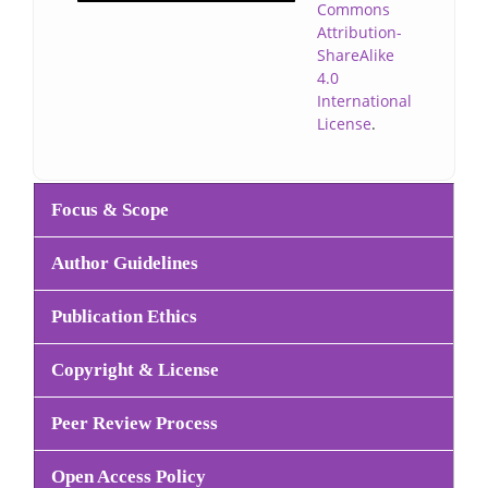
Commons
Attribution-
ShareAlike
4.0
International
License
.
Menu
Focus & Scope
Author Guidelines
Publication Ethics
Copyright & License
Peer Review Process
Open Access Policy